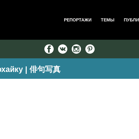
РЕПОРТАЖИ
ТЕМЫ
ПУБЛИ
тохайку | 俳句写真
><em></em><br> <em>но вокруг лишь осенний лес.</em><
 Перевод: А.А. Долина