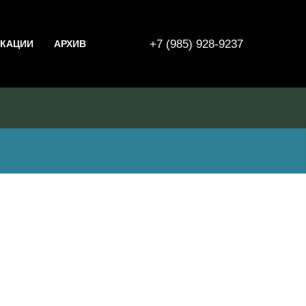
+7 (985) 928-9237
КАЦИИ
АРХИВ
br> <em>Падают листья...</em><br> <br>