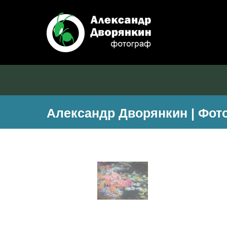
Александр Дворянкин | Фо
<em>Оглянулся на оклик —</em><em></em
Танэда Сантока 種田山頭火 (1882 —1940)<br>