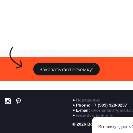
Заказать фотосъемку!
●
Портфолио
● Phone: +7 (985) 928-9237
● E-mail:
dvoriankin@gmail.
●
www.dvoriankin.ru
© 2026 Все права защищены
Используя данный 