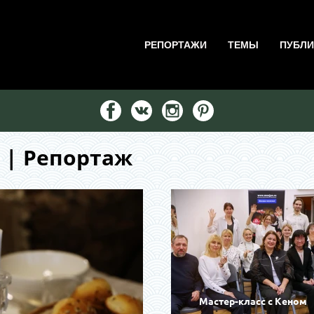
РЕПОРТАЖИ
ТЕМЫ
ПУБЛИ
 | Репортаж
Мастер-класс с Кеном