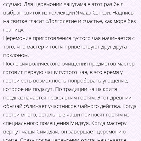
случаю. Для церемонии Хацугама в этот раз был
выбран свиток из коллекции Ямада Сэнсэй. Надпись
на свитке гласит «Долголетие и счастье, как море без
границ».
Церемония приготовления густого чая начинается с
того, что мастер и гости приветствуют друг друга
поклоном.
После символического очищения предметов мастер
готовит первую чашу густого чая, в это время у
гостей есть возможность попробовать угощение,
которое им подадут. По традиции чаша коитя
предназначается нескольким гостям. Этот древний
обычай сближает участников чайного действа. Когда
гостей много, остальные чаши приносят гостям из
специального помещения Мидзуя. Когда мастеру
вернут чаши Симадаи, он завершает церемонию
коитя. Сразу после церемонии коитя, начинается