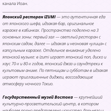
канала Иоан.
______________________________________________________________
Японский ресторан IZUMI
— это аутентичная еда
от японского шефа, идзакая-бар, оригинальное
караоке в кабинках. Пространство поделено на 3
основных зоны: первый зал — светлый ресторан с
японским садом, далее — идзакая и неоновая «улица» с
капсульным караоке. Отдельное внимание уделено
японской музыке: в Izumi играет японский поп, диско и
хаус 70-х и 80-х годов, японский джаз и саундтреки к
культовым аниме. По пятницам и субботам в идзакая
играют приглашенные диджеи, воссоздающие
атмосферу ночного Токио.
Государственный музей Востока
— крупнейший
культурно-просветительский центр, в котором
наиболее полно представлено искусство Дальнего и