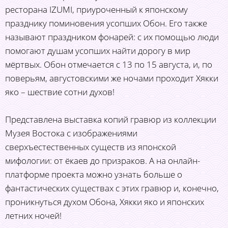
ресторана IZUMI, приуроченный к японскому
празднику поминовения усопших Обон. Его также
называют праздником фонарей: с их помощью люди
помогают душам усопших найти дорогу в мир
мёртвых. Обон отмечается с 13 по 15 августа, и, по
поверьям, августовскими же ночами проходит Хякки
яко – шествие сотни духов!
Представлена выставка копий гравюр из коллекции
Музея Востока с изображениями
сверхъестественных существ из японской
мифологии: от ёкаев до призраков. А на онлайн-
платформе проекта можно узнать больше о
фантастических существах с этих гравюр и, конечно,
проникнуться духом Обона, Хякки яко и японских
летних ночей!