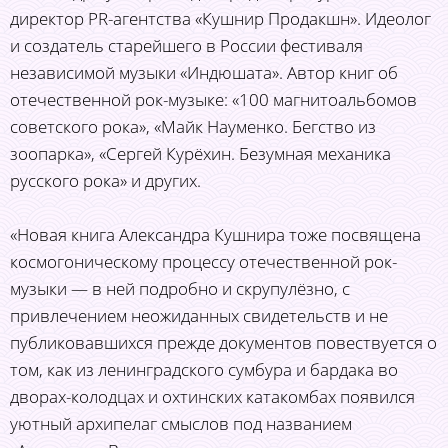
директор PR-агентства «Кушнир Продакшн». Идеолог
и создатель старейшего в России фестиваля
независимой музыки «Индюшата». Автор книг об
отечественной рок-музыке: «100 магнитоальбомов
советского рока», «Майк Науменко. Бегство из
зоопарка», «Сергей Курёхин. Безумная механика
русского рока» и других.
«Новая книга Александра Кушнира тоже посвящена
космогоническому процессу отечественной рок-
музыки — в ней подробно и скрупулёзно, с
привлечением неожиданных свидетельств и не
публиковавшихся прежде документов повествуется о
том, как из ленинградского сумбура и бардака во
дворах-колодцах и охтинских катакомбах появился
уютный архипелаг смыслов под названием