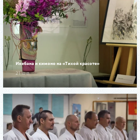
Икебана и кимоно на «Тихой красоте»
21 янв.