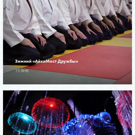
Зимний «АйкиМост Дружбы»
15 янв.