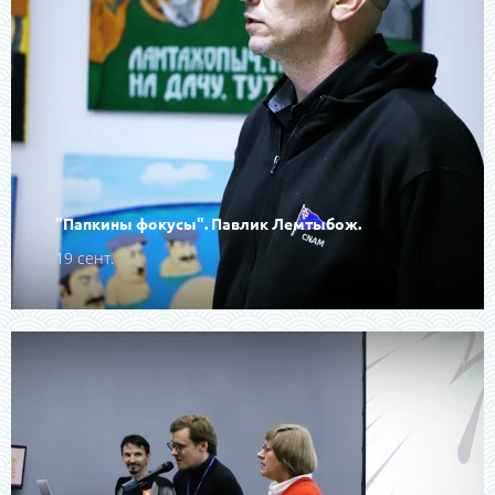
"Папкины фокусы". Павлик Лемтыбож.
19 сент.