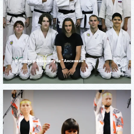
В гостях у Айки-клуба "Ансинкай"
9 сент.