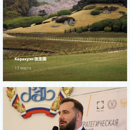
Коракуэн 後楽園
13 марта