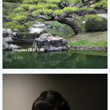
Рицурин (栗林 公園)
13 апр.