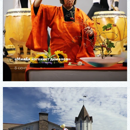
«Мияби изгоняет демонов»
8 сент.