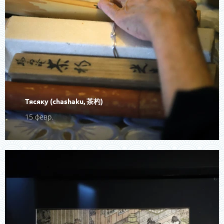
Тясяку (chashaku, 茶杓)
15 февр.