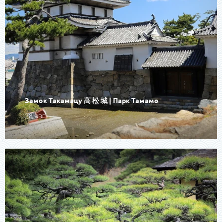
Замок Такамацу 高 松 城 | Парк Тамамо
28 авг.