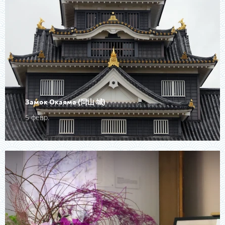
Замок Окаяма (岡山 城)
5 февр.