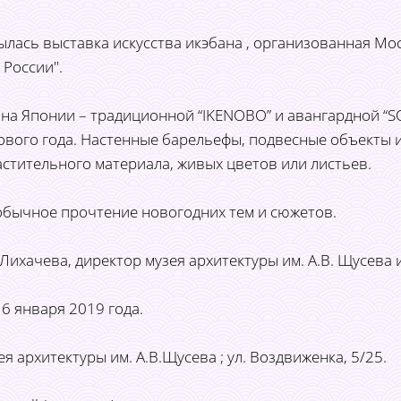
ылась выставка искусства икэбана , организованная Мос
 России".
ана Японии – традиционной “IKENOBO” и авангардной “S
ого года. Настенные барельефы, подвесные объекты и
стительного материала, живых цветов или листьев.
обычное прочтение новогодних тем и сюжетов.
Лихачева, директор музея архитектуры им. А.В. Щусева
 6 января 2019 года.
я архитектуры им. А.В.Щусева ; ул. Воздвиженка, 5/25.