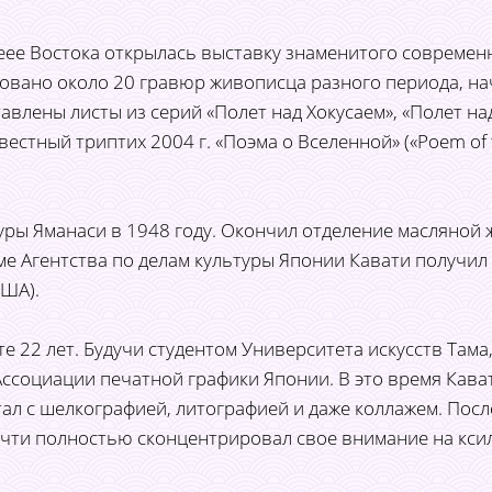
еее Востока открылась выставку знаменитого современ
ровано около 20 гравюр живописца разного периода, на
авлены листы из серий «Полет над Хокусаем», «Полет над
вестный триптих 2004 г. «Поэма о Вселенной» («Poem of 
туры Яманаси в 1948 году. Окончил отделение масляной 
амме Агентства по делам культуры Японии Кавати получи
США).
 22 лет. Будучи студентом Университета искусств Тама,
ссоциации печатной графики Японии. В это время Кава
л с шелкографией, литографией и даже коллажем. Посл
чти полностью сконцентрировал свое внимание на кси