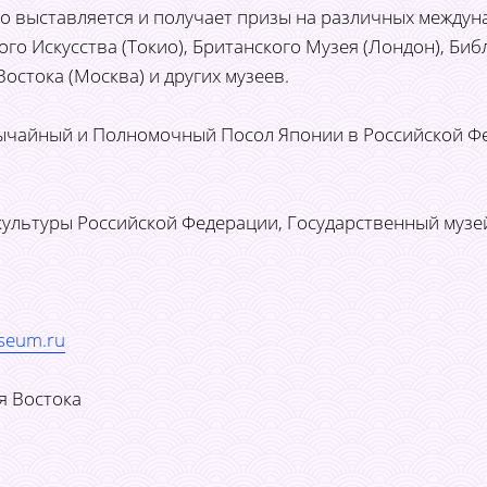
но выставляется и получает призы на различных междун
 Искусства (Токио), Британского Музея (Лондон), Биб
остока (Москва) и других музеев.
айный и Полномочный Посол Японии в Российской Фед
льтуры Российской Федерации, Государственный музеи
seum.ru
я Востока