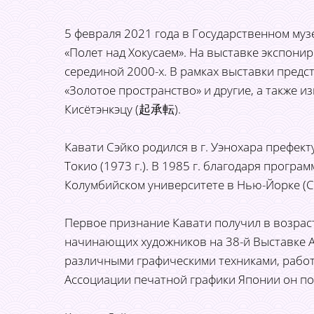
5 февраля 2021 года в Государственном муз
«Полет над Хокусаем». На выставке экспони
серединой 2000-х. В рамках выставки предст
«Золотое пространство» и другие, а также из
Кисётэнкэцу (起承転).
Кавати Сэйко родился в г. Уэнохара префек
Токио (1973 г.). В 1985 г. благодаря прогр
Колумбийском университете в Нью-Йорке (
Первое признание Кавати получил в возрасте
начинающих художников на 38-й Выставке А
различными графическими техниками, работа
Ассоциации печатной графики Японии он по