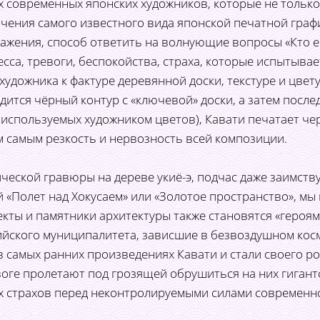
их современных японских художников, которые не только
чения самого известного вида японской печатной графи
жения, способ ответить на волнующие вопросы «Кто ес
есса, тревоги, беспокойства, страха, которые испытыва
удожника к фактуре деревянной доски, текстуре и цвет
дится чёрный контур с «ключевой» доски, а затем после
 используемых художником цветов), Кавати печатает ч
м самым резкость и нервозность всей композиции.
ческой гравюры на дереве укиё-э, подчас даже заимству
й «Полет над Хокусаем» или «Золотое пространство», м
кты и памятники архитектуры также становятся «героям
ийского муниципалитета, зависшие в безвоздушном кос
 самых ранних произведениях Кавати и стали своего ро
евоге пролетают под грозящей обрушиться на них гиган
х страхов перед неконтролируемыми силами современн