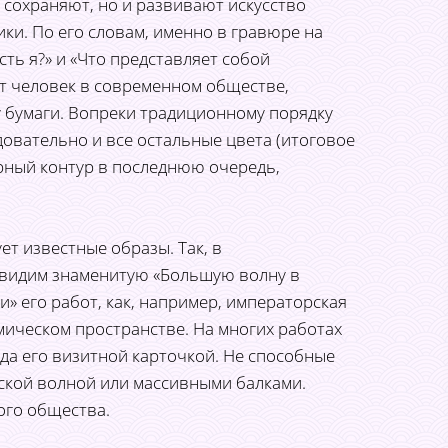
 сохраняют, но и развивают искусство
ки. По его словам, именно в гравюре на
ть я?» и «Что представляет собой
ет человек в современном обществе,
у бумаги. Вопреки традиционному порядку
довательно и все остальные цвета (итоговое
ерный контур в последнюю очередь,
ет известные образы. Так, в
ы видим знаменитую «Большую волну в
и» его работ, как, например, императорская
мическом пространстве. На многих работах
да его визитной карточкой. Не способные
тской волной или массивными балками.
ого общества.