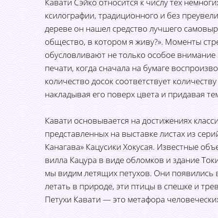
Кавати Сэйко относится к числу тех немног
ксилографии, традиционного и без преувели
дереве он нашел средство лучшего самовыра
общество, в котором я живу?». Моменты стр
обусловливают не только особое внимание х
печати, когда сначала на бумаге воспроизво
количество досок соответствует количеству
накладывая его поверх цвета и придавая те
Кавати основывается на достижениях класси
представленных на выставке листах из сери
Канагава» Кацусики Хокусая. Известные объе
вилла Кацура в виде обломков и здание Ток
мы видим летящих петухов. Они появились в
летать в природе, эти птицы в спешке и тр
Петухи Кавати — это метафора человечески