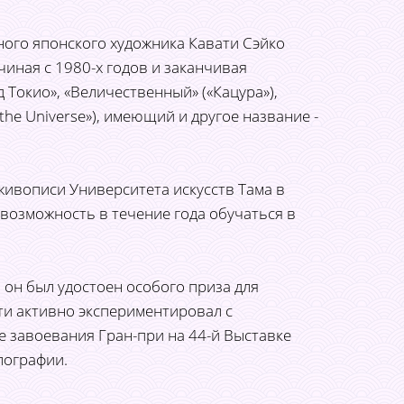
ного японского художника Кавати Сэйко
чиная с 1980-х годов и заканчивая
 Токио», «Величественный» («Кацура»),
the Universe»), имеющий и другое название -
живописи Университета искусств Тама в
л возможность в течение года обучаться в
 он был удостоен особого приза для
ти активно экспериментировал с
е завоевания Гран-при на 44-й Выставке
лографии.