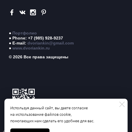
●
Портфолио
● Phone: +7 (985) 928-9237
● E-mail:
dvoriankin@gmail.com
●
www.dvoriankin.ru
© 2026 Все права защищены
Используя данный сайт, вы даете согласие
на использование файлов cookie,
Частичное или полное использование материалов данного сайта
помогающих нам сделать его удобнее для вас.
возможно только с письменного разрешения автора
Cделано в
ЛИН-АРТ