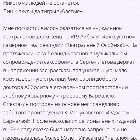
Никого из людей не останется,
Лишь акулы да тигры зубастые».
Мне посчастливилось оказаться на уникальном
театральном джем-сейшне «19 Айболит 42» в уютном
камерном театре-студии «Театральный ОсобнякЪ». На
протяжении часа Леонид Краснов в музыкальном
сопровождении саксофониста Сергея Летова держат
в напряжении зал, рассказывая уникальную, мало
кому известную страницу биографии доброго
доктора Айболита в его военном противостоянии
злобному коварному и кровавому Бармалею.
Спектакль построен на основе несправедливо
забытого произведения К. И. Чуковского «Одолеем
Бармалея!». После нескольких региональных изданий
в 1944 году сказка была негласно запрещена и не
переиздавалась более 50 лет. Ужасам войны злобных