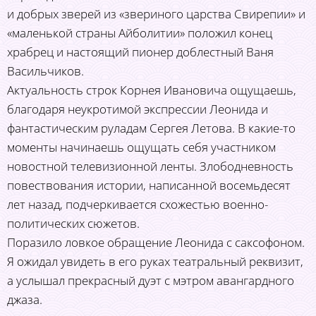
и добрых зверей из «звериного царства Свирепии» и
«маленькой страны Айболитии» положил конец
храбрец и настоящий пионер доблестный Ваня
Васильчиков.
Актуальность строк Корнея Ивановича ощущаешь,
благодаря неукротимой экспрессии Леонида и
фантастическим руладам Сергея Летова. В какие-то
моменты начинаешь ощущать себя участником
новостной телевизионной ленты. Злободневность
повествования истории, написанной восемьдесят
лет назад, подчеркивается схожестью военно-
политических сюжетов.
Поразило ловкое обращение Леонида с саксофоном.
Я ожидал увидеть в его руках театральный реквизит,
а услышал прекрасный дуэт с мэтром авангардного
джаза.