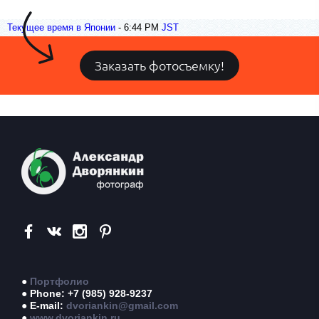
Текущее время в Японии
-
6:44 PM
JST
Заказать фотосъемку!
●
Портфолио
● Phone: +7 (985) 928-9237
● E-mail:
dvoriankin@gmail.com
●
www.dvoriankin.ru