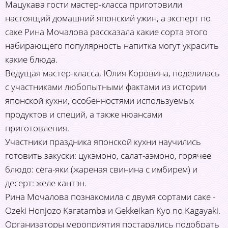
Мацукава гости мастер-класса приготовили
настоящий домашний японский ужин, а эксперт по
саке Рина Мочалова рассказала какие сорта этого
набирающего популярность напитка могут украсить
какие блюда.
Ведущая мастер-класса, Юлия Коровина, поделилась
с участниками любопытными фактами из истории
японской кухни, особенностями используемых
продуктов и специй, а также нюансами
приготовления.
Участники праздника японской кухни научились
готовить закуски: цукэмоно, салат-аэмоно, горячее
блюдо: cёга-яки (жареная свинина с имбирем) и
десерт: желе кантэн.
Рина Мочалова познакомила с двумя сортами саке -
Ozeki Honjozo Karatamba и Gekkeikan Kyo no Kagayaki.
Организаторы мероприятия постарались подобрать