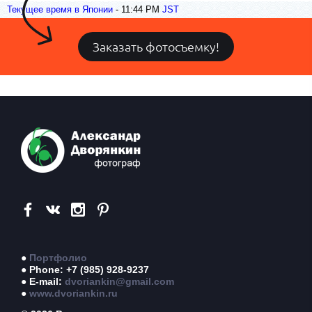
Текущее время в Японии
-
11:44 PM
JST
Заказать фотосъемку!
●
Портфолио
● Phone: +7 (985) 928-9237
● E-mail:
dvoriankin@gmail.com
●
www.dvoriankin.ru