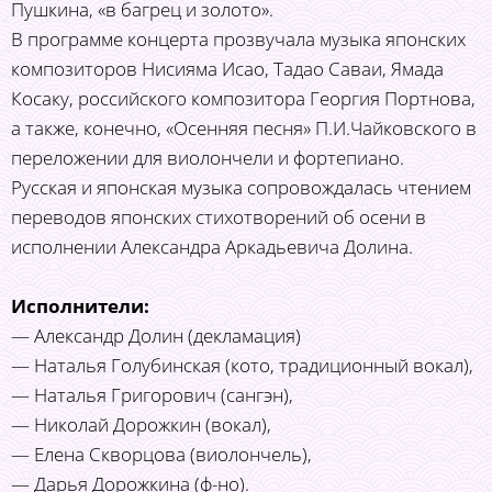
Пушкина, «в багрец и золото».
В программе концерта прозвучала музыка японских
композиторов Нисияма Исао, Тадао Саваи, Ямада
Косаку, российского композитора Георгия Портнова,
а также, конечно, «Осенняя песня» П.И.Чайковского в
переложении для виолончели и фортепиано.
Русская и японская музыка сопровождалась чтением
переводов японских стихотворений об осени в
исполнении Александра Аркадьевича Долина.
Исполнители:
— Александр Долин (декламация)
— Наталья Голубинская (кото, традиционный вокал),
— Наталья Григорович (сангэн),
— Николай Дорожкин (вокал),
— Елена Скворцова (виолончель),
— Дарья Дорожкина (ф-но).